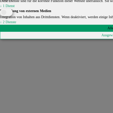
Diese Dienste sind für die korrekte Funktion dieser Website unerlässlich. Sie kö
↓
1
Dienst
Einbindung von externen Medien
Integration von Inhalten aus Drittdiensten. Wenn deaktiviert, werden einige Inha
↓
2
Dienste
All
Ausgewä