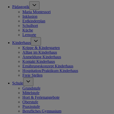
Pädagogik
Maria Montessori
Inklusion
Erdkinderplan
Schulhort
Küche
Lernorte
Kinderhaus
Krippe & Kindergarten
Alltag im Kinderhaus
Anmeldung Kinderhaus
Kontakt Kinderhaus
Ernährungskonzept Kinderhaus
Hospitation/Praktikum Kinderhaus
Freie Stellen
Schule
Grundstufe
Mittelstufe
Hort & Ferienangebote
Oberstufe
Praxisstufe
Berufliches Gymnasium