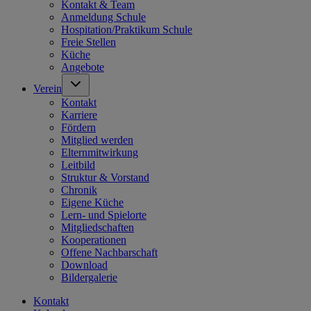
Kontakt & Team
Anmeldung Schule
Hospitation/Praktikum Schule
Freie Stellen
Küche
Angebote
Verein
Kontakt
Karriere
Fördern
Mitglied werden
Elternmitwirkung
Leitbild
Struktur & Vorstand
Chronik
Eigene Küche
Lern- und Spielorte
Mitgliedschaften
Kooperationen
Offene Nachbarschaft
Download
Bildergalerie
Kontakt