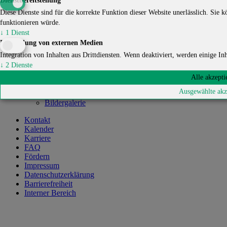
Dienstbereitstellung
Mitglied werden
Elternmitwirkung
Diese Dienste sind für die korrekte Funktion dieser Website unerlässlich. Sie kö
Leitbild
funktionieren würde.
Struktur & Vorstand
↓
1
Dienst
Chronik
Einbindung von externen Medien
Eigene Küche
Integration von Inhalten aus Drittdiensten. Wenn deaktiviert, werden einige Inha
Lern- und Spielorte
↓
2
Dienste
Mitgliedschaften
Kooperationen
Alle akzepti
Offene Nachbarschaft
Ausgewählte akz
Download
Bildergalerie
Kontakt
Kalender
Karriere
FAQ
Fördern
Impressum
Datenschutzerklärung
Barrierefreiheit
Interner Bereich