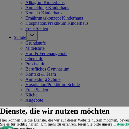
Alltag im Kinderhaus
Anmeldung Kinderhaus
Kontakt Kinderhaus
Ernährungskonzept Kinderhaus
Hospitation/Praktikum Kinderhaus
Freie Stellen
Schule
Grundstufe
Mittelstufe
Hort & Ferienangebote
Oberstufe
Praxisstufe
Berufliches Gymnasium
Kontakt & Team
Anmeldung Schule
Hospitation/Praktikum Schule
Freie Stellen
Küche
Angebote
Dienste, die wir nutzen möchten
Verein
Kontakt
Karriere
Hier können Sie die Dienste, die wir auf dieser Website nutzen möchten, bewer
Sie es für richtig halten.
Um mehr zu erfahren, lesen Sie bitte unsere
Datensch
Fördern