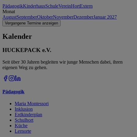
Pädagogik
Kinderhaus
Schule
Verein
Hort
Extern
Monat
August
September
Oktober
November
Dezember
Januar 2027
Vergangene Termine anzeigen
Kalender
HUCKEPACK e.V.
Seit über 30 Jahren begleiten wir junge Menschen dabei, ihren
eigenen Weg zu gehen.
Pädagogik
Maria Montessori
Inklusion
Erdkinderplan
Schulhort
Küche
Lernorte